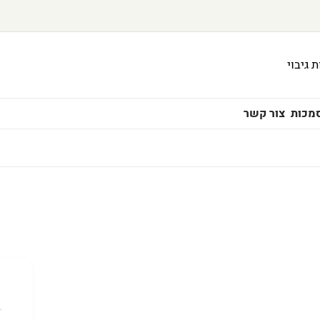
סמכות
צור קשר
 לחדרי שרתים
פתרונות אנרגיה
סוללות ליתיום
טעינ