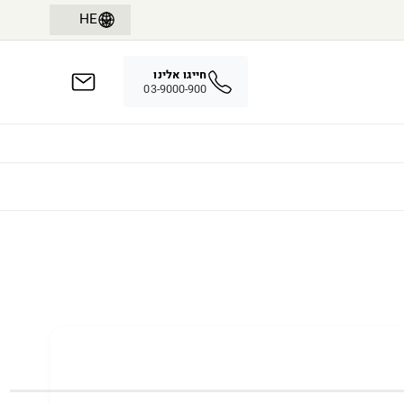
HE
אדוויס מציגה- 38 שנות פתרונות הספק חכמים
חייגו אלינו
03-9000-900
ת רכבים חשמליים