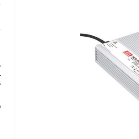
L
W
c
c
:
0
4
5
s
: