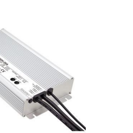
ו
צ
ר