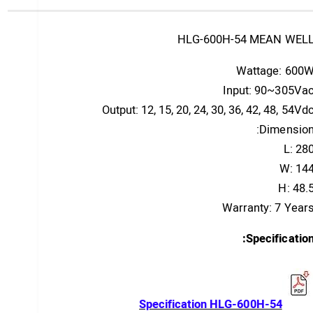
HLG-600H-54 MEAN WEL
Wattage: 600
Input:
90~305
Va
Output:
12, 15, 20, 24, 30, 36, 42, 48, 54
Vd
Dimension
L: 28
W: 14
H: 48.
Warranty: 7 Year
Specification
Specification HLG-600H-54